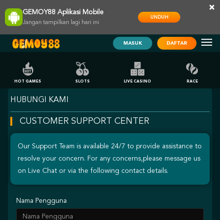
×
GEMOY88 Aplikasi Mobile
UNDUH
Jangan tampilkan lagi hari ini
MASUK
DAFTAR
HOT GAMES
SLOTS
LIVE CASINO
RACE
HUBUNGI KAMI
CUSTOMER SUPPORT CENTER
Our Support Team is available 24/7 to provide assistance to
resolve your concern. For any concerns,please message us
on Live Chat or via the following contact details.
Nama Pengguna