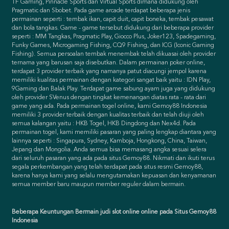
TF Gaming, Pinnacle Sports dan Virtual Sports dimana didukung oleh
Pragmatic dan Sbobet. Pada game arcade terdapat beberapa jenis
permainan seperti : tembak ikan, capit duit, capit boneka, tembak pesawat
dan bola tangkas. Game - game tersebut didukung dari beberapa provider
seperti : MM Tangkas, Pragmatic Play, Giocco Plus, Joker123, Spadegaming,
Funky Games, Microgaming Fishing, CQ9 Fishing, dan ICG (Iconic Gaming
Fishing). Semua persoalan tembak menembak telah dikuasai oleh provider
ternama yang barusan saja disebutkan. Dalam permainan poker online,
terdapat 3 provider terbaik yang namanya patut diacungi jempol karena
memiliki kualitas permainan dengan kategori sangat baik yaitu : IDN Play,
9Gaming dan Balak Play. Terdapat game sabung ayam juga yang didukung
oleh provider SVenus dengan tingkat kemenangan diatas rata - rata dari
game yang ada. Pada permainan togel online, kami Gemoy88 Indonesia
memiliki 3 provider terbaik dengan kualitas terbaik dan telah diuji oleh
semua kalangan yaitu : HKB Togel, HKB Dingdong dan Nex4d. Pada
permainan togel, kami memiliki pasaran yang paling lengkap diantara yang
lainnya seperti : Singapura, Sydney, Kamboja, Hongkong, China, Taiwan,
Jepang dan Mongolia. Anda semua bisa memasang angka sesuai selera
dari seluruh pasaran yang ada pada situs Gemoy88. Nikmati dan ikuti terus
segala perkembangan yang telah terdapat pada situs resmi Gemoy88,
karena hanya kami yang selalu mengutamakan kepuasan dan kenyamanan
semua member baru maupun member reguler dalam bermain.
Beberapa Keuntungan Bermain judi slot online online pada Situs Gemoy88
Indonesia