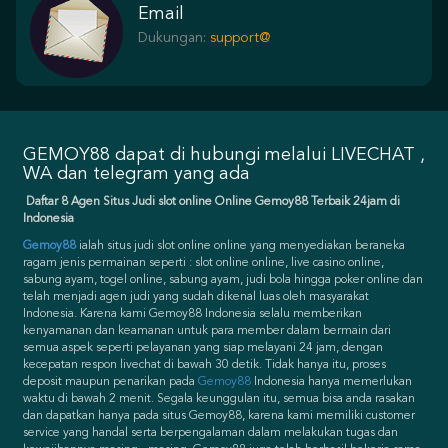
Email
Dukungan:
support@
GEMOY88 dapat di hubungi melalui LIVECHAT ,
WA dan telegram yang ada
Daftar 8 Agen Situs Judi slot online Online Gemoy88 Terbaik 24jam di
Indonesia
Gemoy88
ialah situs judi slot online online yang menyediakan beraneka
ragam jenis permainan seperti : slot online online, live casino online,
sabung ayam, togel online, sabung ayam, judi bola hingga poker online dan
telah menjadi agen judi yang sudah dikenal luas oleh masyarakat
Indonesia. Karena kami Gemoy88 Indonesia selalu memberikan
kenyamanan dan keamanan untuk para member dalam bermain dari
semua aspek seperti pelayanan yang siap melayani 24 jam, dengan
kecepatan respon livechat di bawah 30 detik. Tidak hanya itu, proses
deposit maupun penarikan pada
Gemoy88
Indonesia hanya memerlukan
waktu di bawah 2 menit. Segala keunggulan itu, semua bisa anda rasakan
dan dapatkan hanya pada situs Gemoy88, karena kami memiliki customer
service yang handal serta berpengalaman dalam melakukan tugas dan