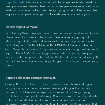
Login Gemoy88
Indonesia resmi memiliki beberapa fasilitas dan kelebihan
yang pastinya memberikan keuntungan untuk para member setia dimana
telah bermain bersama kami. Keuntungan yang dimaksud itu berasal dari
segi rohani dan pastinya sangat disukai oleh semua para bettor yaitu :
Metode deposit Gemoy88
Situs Gemoy88 tentunya akan selalu memberikan kemudahan untuk para
player dalam bermain dimulai dari segi pendaftaran hingga deposit.
Metode deposit Gemoy88 Indonesia terdiri dari semua jenis bank yaitu :
Bank BCA, Bank BRI, Bank Mandiri, Bank BNI, Bank Danamon dan Bank
Cimb Niaga. Kami Gemoy88 juga menerima deposit menggunakan Ewallet
seperti : Dana, OVO, Gopay hingga Linkaja. Tidak hanya itu, kami juga
menerima deposit pulsa Telkomsel dan XL. Terbukti sudah situs Gemoy88
memiliki metode deposit yang sangat lengkap dibandingkan dengan yang
lainnya.
Deposit pulsa tanpa potongan Gemoy88
Gemoy88 memberikan keleluasaan member dalam bermain dengan
menyajikan deposit pulsa tanpa dikenakanan potongan, karena pada
umumnya di dalam situs lainnya pasti memiliki rate / hitungan yang
berubah setiap harinya. Kami Gemoy88 Indonesia menerima deposit pulsa
Telkomsel dan XL dan bisa dikirim melalui transfer pulsa maupun
melakukan isi ulang ke nomor yang telah terdapat pada form deposit. Perlu