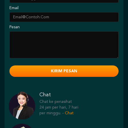
Email
Pesan
Chat
Chat ke penasihat
24 jam per hari, 7 hari
per minggu. -
Chat