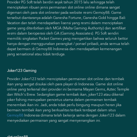
Provider PG Soft telah berdiri sejak tahun 2015 lalu sehingga telah
menciptakan ribuan jenis permainan slot online online dimana sangat
digemari oleh para slot onlineter pada website resmi Gemoy88. Game
tersebut diantaranya adalah Ganesha Fortune, Ganesha Gold hingga Bali
Vacation dan telah mendapatkan lisensi yang resmi dalam menciptakan
game yang diterbitkan oleh MGA (Malta Gaming Authority) dan sertifikat
resmi dalam beroperasi oleh GA (Gaming Associates). PG Soft sendiri
memiliki singkatan Pocket Games yang mengartikan bahwa seluruh bettor
hanya dengan menggunakan perangkat / ponsel pribadi, anda semua telah
dapat bermain di Gemoy88 Indonesia dan mendapatkan kemenangan
yang sensational atau tidak terduga.
Joker123 Gaming
Provider Joker123 telah menciptakan permainan slot online dan tembak
ikan yang sangat disukai oleh para player di Indonesia. Game slot online
online yang terkenal dari provider ini bernama Mayan Gems, Aztec Temple
dan Witch's Brew. Sedangkan game tembak ikan, joker123 atau dikenal
joker fishing merupakan pencetus utama dalam permainan tembak
menembak ikan ini. Jadi, anda tidak perlu bingung maupun heran jika
bermain tembak ikan yang berkualitas terbaik terdapat dalam situs
Gemoy88
Indonesia dimana telah bekerja sama dengan Joker123 dalam
menyediakan permainan yang sangat menyenangkan ini.