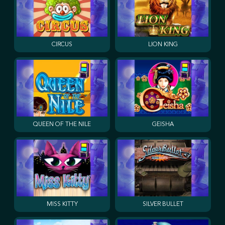
CIRCUS
LION KING
QUEEN OF THE NILE
GEISHA
MISS KITTY
SILVER BULLET