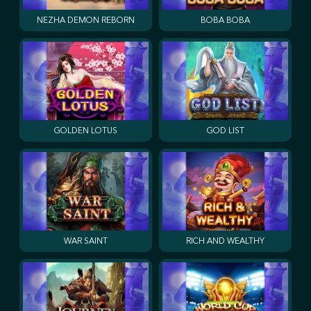
NEZHA DEMON REBORN
BOBA BOBA
GOLDEN LOTUS
GOD LIST
WAR SAINT
RICH AND WEALTHY