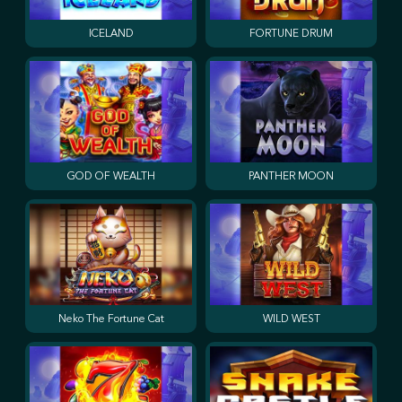
ICELAND
FORTUNE DRUM
GOD OF WEALTH
PANTHER MOON
Neko The Fortune Cat
WILD WEST