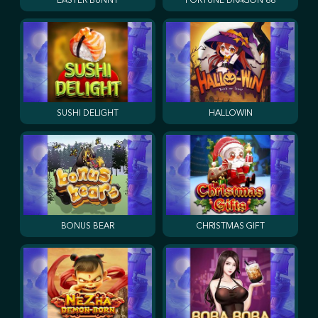
EASTER BUNNY
FORTUNE DRAGON 88
SUSHI DELIGHT
HALLOWIN
BONUS BEAR
CHRISTMAS GIFT