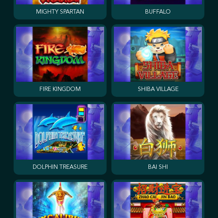
MIGHTY SPARTAN
BUFFALO
FIRE KINGDOM
SHIBA VILLAGE
DOLPHIN TREASURE
BAI SHI