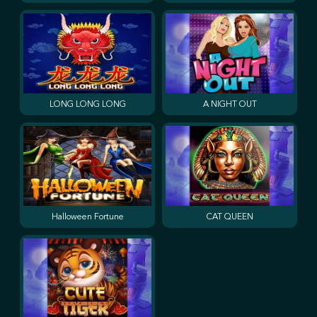
LONG LONG LONG
A NIGHT OUT
Halloween Fortune
CAT QUEEN