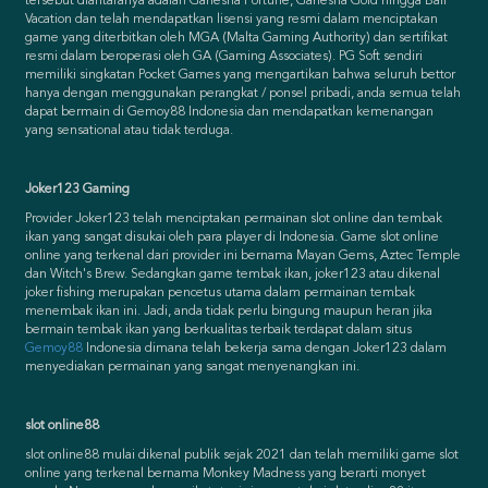
tersebut diantaranya adalah Ganesha Fortune, Ganesha Gold hingga Bali
Vacation dan telah mendapatkan lisensi yang resmi dalam menciptakan
game yang diterbitkan oleh MGA (Malta Gaming Authority) dan sertifikat
resmi dalam beroperasi oleh GA (Gaming Associates). PG Soft sendiri
memiliki singkatan Pocket Games yang mengartikan bahwa seluruh bettor
hanya dengan menggunakan perangkat / ponsel pribadi, anda semua telah
dapat bermain di Gemoy88 Indonesia dan mendapatkan kemenangan
yang sensational atau tidak terduga.
Joker123 Gaming
Provider Joker123 telah menciptakan permainan slot online dan tembak
ikan yang sangat disukai oleh para player di Indonesia. Game slot online
online yang terkenal dari provider ini bernama Mayan Gems, Aztec Temple
dan Witch's Brew. Sedangkan game tembak ikan, joker123 atau dikenal
joker fishing merupakan pencetus utama dalam permainan tembak
menembak ikan ini. Jadi, anda tidak perlu bingung maupun heran jika
bermain tembak ikan yang berkualitas terbaik terdapat dalam situs
Gemoy88
Indonesia dimana telah bekerja sama dengan Joker123 dalam
menyediakan permainan yang sangat menyenangkan ini.
slot online88
slot online88 mulai dikenal publik sejak 2021 dan telah memiliki game slot
online yang terkenal bernama Monkey Madness yang berarti monyet