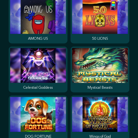
AMONG US
50 LIONS
Celestial Goddess
Mystical Beasts
DOG FORTUNE
Wings of God