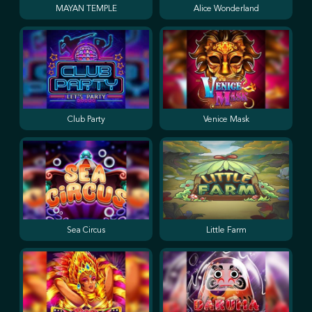
MAYAN TEMPLE
Alice Wonderland
Club Party
Venice Mask
Sea Circus
Little Farm