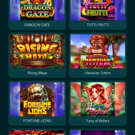
DRAGON GATE
TUTTI FRUTTI
Rising Maya
Hawaiian Totem
FORTUNE LIONS
Fairy of Riches