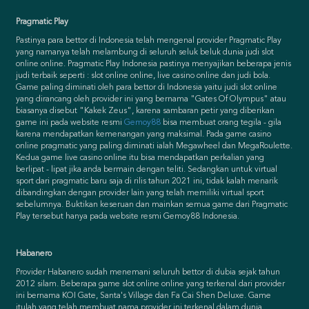
Pragmatic Play
Pastinya para bettor di Indonesia telah mengenal provider Pragmatic Play
yang namanya telah melambung di seluruh seluk beluk dunia judi slot
online online. Pragmatic Play Indonesia pastinya menyajikan beberapa jenis
judi terbaik seperti : slot online online, live casino online dan judi bola.
Game paling diminati oleh para bettor di Indonesia yaitu judi slot online
yang dirancang oleh provider ini yang bernama "Gates Of Olympus" atau
biasanya disebut "Kakek Zeus", karena sambaran petir yang diberikan
game ini pada website resmi
Gemoy88
bisa membuat orang tegila - gila
karena mendapatkan kemenangan yang maksimal. Pada game casino
online pragmatic yang paling diminati ialah Megawheel dan MegaRoulette.
Kedua game live casino online itu bisa mendapatkan perkalian yang
berlipat - lipat jika anda bermain dengan teliti. Sedangkan untuk virtual
sport dari pragmatic baru saja di rilis tahun 2021 ini, tidak kalah menarik
dibandingkan dengan provider lain yang telah memiliki virtual sport
sebelumnya. Buktikan keseruan dan mainkan semua game dari Pragmatic
Play tersebut hanya pada website resmi Gemoy88 Indonesia.
Habanero
Provider Habanero sudah menemani seluruh bettor di dubia sejak tahun
2012 silam. Beberapa game slot online online yang terkenal dari provider
ini bernama KOI Gate, Santa's Village dan Fa Cai Shen Deluxe. Game
itulah yang telah membuat nama provider ini terkenal dalam dunia