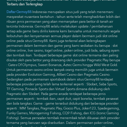
Terbaru dan Terlengkap
Daftar Gemoy88
Indonesia merupakan situs judi yang telah menemani
masyarakat nusantara bertahun - tahun serta telah menghadirkan lebih dari
ribuan jenis permainan yang akan memanjakan para bettor di tanah air
tercinta Indonesia. Gemoy88 selalu melakukan update / pembaharuan
setiap ada game baru dirilis karena kami berusaha untuk memenuhi segala
kebutuhan dan kenyamanan semua player dalam bermain judi slot online
online pada situs Gemoy88. Kami juga terkenal akan kelengkapan
permainan dalam bermain dan game yang kami sediakan itu berupa : slot
online online, live casino, togel online, poker online, judi bola, sabung ayam
dan tembak ikan. Terdapat beberapa game slot online ternama dan paling
disukai oleh para bettor yang dirancang oleh provider Pragmatic Play berupa
: Gates Of Olympus, Sweet Bonanza, Aztec Gems hingga Wild West Gold.
Untuk permainan casino online banyak orang memilih juga untuk bermain
pada provider Evolution Gaming, Allbet Casino dan Pragmatic Casino.
Sedangkan pada permainan sportsbook dalam situs Gemoy88 terdapat
beberapa provider yang telah lama terkenal seperti : Sbobet, Saba Sports,
TF Gaming, Pinnacle Sports dan Virtual Sports dimana didukung oleh
Pragmatic dan Sbobet. Pada game arcade terdapat beberapa jenis
permainan seperti : tembak ikan, capit duit, capit boneka, tembak pesawat
dan bola tangkas. Game - game tersebut didukung dari beberapa provider
seperti : MM Tangkas, Pragmatic Play, Giocco Plus, Joker123, Spadegaming,
Funky Games, Microgaming Fishing, CQ9 Fishing, dan ICG (Iconic Gaming
Fishing). Semua persoalan tembak menembak telah dikuasai oleh provider
ternama yang barusan saja disebutkan. Dalam permainan poker online,