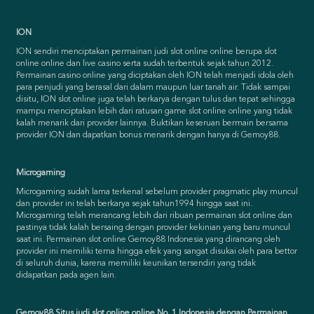
ION
ION sendiri menciptakan permainan judi slot online online berupa slot
online online dan live casino serta sudah terbentuk sejak tahun 2012.
Permainan casino online yang diciptakan oleh ION telah menjadi idola oleh
para penjudi yang berasal dari dalam maupun luar tanah air. Tidak sampai
disitu, ION slot online juga telah berkarya dengan tulus dan tepat sehingga
mampu menciptakan lebih dari ratusan game slot online online yang tidak
kalah menarik dari provider lainnya. Buktikan keseruan bermain bersama
provider ION dan dapatkan bonus menarik dengan hanya di Gemoy88.
Microgaming
Microgaming sudah lama terkenal sebelum provider pragmatic play muncul
dan provider ini telah berkarya sejak tahun1994 hingga saat ini.
Microgaming telah merancang lebih dari ribuan permainan slot online dan
pastinya tidak kalah bersaing dengan provider kekinian yang baru muncul
saat ini. Permainan slot online Gemoy88 Indonesia yang dirancang oleh
provider ini memiliki tema hingga efek yang sangat disukai oleh para bettor
di seluruh dunia, karena memiliki keunikan tersendiri yang tidak
didapatkan pada agen lain.
Gemoy88 Situs judi slot online online No. 1 Indonesia dengan Permainan