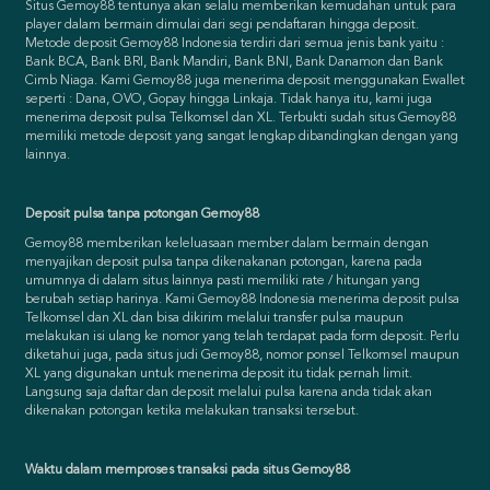
Situs Gemoy88 tentunya akan selalu memberikan kemudahan untuk para
player dalam bermain dimulai dari segi pendaftaran hingga deposit.
Metode deposit Gemoy88 Indonesia terdiri dari semua jenis bank yaitu :
Bank BCA, Bank BRI, Bank Mandiri, Bank BNI, Bank Danamon dan Bank
Cimb Niaga. Kami Gemoy88 juga menerima deposit menggunakan Ewallet
seperti : Dana, OVO, Gopay hingga Linkaja. Tidak hanya itu, kami juga
menerima deposit pulsa Telkomsel dan XL. Terbukti sudah situs Gemoy88
memiliki metode deposit yang sangat lengkap dibandingkan dengan yang
lainnya.
Deposit pulsa tanpa potongan Gemoy88
Gemoy88 memberikan keleluasaan member dalam bermain dengan
menyajikan deposit pulsa tanpa dikenakanan potongan, karena pada
umumnya di dalam situs lainnya pasti memiliki rate / hitungan yang
berubah setiap harinya. Kami Gemoy88 Indonesia menerima deposit pulsa
Telkomsel dan XL dan bisa dikirim melalui transfer pulsa maupun
melakukan isi ulang ke nomor yang telah terdapat pada form deposit. Perlu
diketahui juga, pada situs judi Gemoy88, nomor ponsel Telkomsel maupun
XL yang digunakan untuk menerima deposit itu tidak pernah limit.
Langsung saja daftar dan deposit melalui pulsa karena anda tidak akan
dikenakan potongan ketika melakukan transaksi tersebut.
Waktu dalam memproses transaksi pada situs Gemoy88