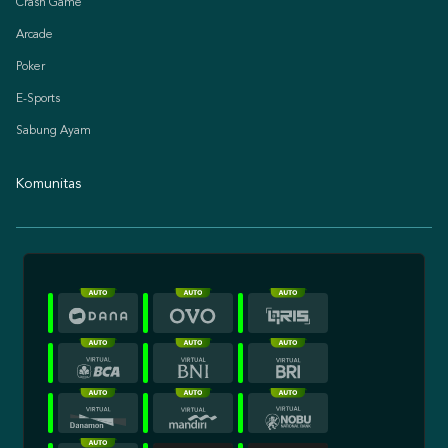
Crash Game
Arcade
Poker
E-Sports
Sabung Ayam
Komunitas