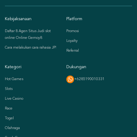
Kebijaksanaan
Platform
Daftar 8 Agen Situs Judi slot
Promosi
online Online Gemoy8
Loyalty
Cara melakukan cara rahasia JP!
Referral
Kategori
Dukungan
Hot Games
+6285190010331
Slots
Live Casino
Race
Togel
Olahraga