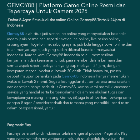
GEMOY88 | Platform Game Online Resmi dan
Tepercaya Untuk Gamers 2025
Daftar 8 Agen Situs Judi slot online Online Gemoy88 Terbaik 24jam di
Indonesia
Gemoy88
ialah situs judi slot online online yang menyediakan beraneka
ragam jenis permainan seperti : slot online online, live casino online,
sabung ayam, togel online, sabung ayam, judi bola hingga poker online dan
telah menjadi agen judi yang sudah dikenal luas oleh masyarakat
Indonesia. Karena kami Gemoy88 Indonesia selalu memberikan
kenyamanan dan keamanan untuk para member dalam bermain dari
semua aspek seperti pelayanan yang siap melayani 24 jam, dengan
kecepatan respon livechat di bawah 30 detik. Tidak hanya itu, proses
deposit maupun penarikan pada
Gemoy88
Indonesia hanya memerlukan
waktu di bawah 2 menit. Segala keunggulan itu, semua bisa anda rasakan
dan dapatkan hanya pada situs Gemoy88, karena kami memiliki customer
service yang handal serta berpengalaman dalam melakukan tugas dan
kewajibannya masing - masing. Gemoy88 juga telah berhasil bekerja sama
dengan 8 agen / provider terbaik dan ternama yang memiliki lisensi resmi
dalam beroperasional, yaitu :
Pragmatic Play
Pastinya para bettor di Indonesia telah mengenal provider Pragmatic Play
yang namanya telah melambung di seluruh seluk beluk dunia judi slot