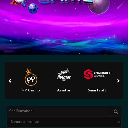
PP Casino
Aviator
Smartsoft
Micr