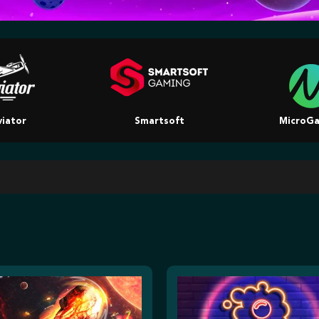
viator
Smartsoft
MicroG