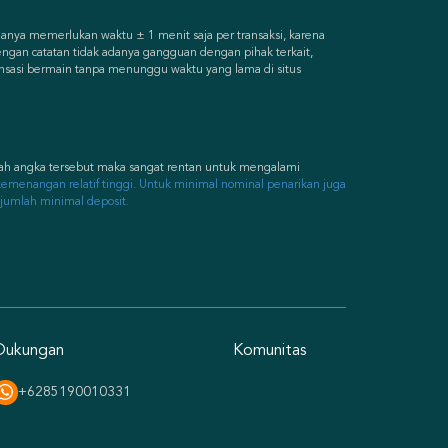
anya memerlukan waktu ± 1 menit saja per transaksi, karena
gan catatan tidak adanya gangguan dengan pihak terkait,
ensasi bermain tanpa menunggu waktu yang lama di situs
awah angka tersebut maka sangat rentan untuk mengalami
menangan relatif tinggi. Untuk minimal nominal penarikan juga
 jumlah minimal deposit.
Dukungan
Komunitas
+6285190010331