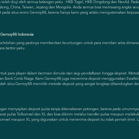
dan telah diuji oleh semua kalangan yaitu : HKB Togel, HKB Dingdong dan Nex4d. Pad
ongkong, China, Taiwan, Jepang dan Mongolia. Anda semua bisa memasang angka sesua
dapat pada situs resmi Gemoy88, karena hanya kami yang selalu mengutamakan 
us Gemoy88 Indonesia
an kelebihan yang pastinya memberikan keuntungan untuk para member setia diman
ra bettor yaitu :
 para player dalam bermain dimulai dari segi pendaftaran hingga deposit. Metode 
an Bank Cimb Niaga. Kami Gemoy88 juga menerima deposit menggunakan Ewallet sep
sudah situs Gemoy88 memiliki metode deposit yang sangat lengkap dibandingkan de
menyajikan deposit pulsa tanpa dikenakanan potongan, karena pada umumnya di da
t pulsa Telkomsel dan XL dan bisa dikirim melalui transfer pulsa maupun melakukan
komsel maupun XL yang digunakan untuk menerima deposit itu tidak pernah limit. La