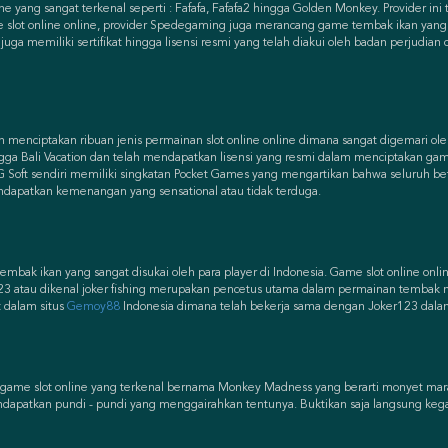
e yang sangat terkenal seperti : Fafafa, Fafafa2 hingga Golden Monkey. Provider ini
ame slot online online, provider Spedegaming juga merancang game tembak ikan yang 
a memiliki sertifikat hingga lisensi resmi yang telah diakui oleh badan perjudian d
elah menciptakan ribuan jenis permainan slot online online dimana sangat digemari 
gga Bali Vacation dan telah mendapatkan lisensi yang resmi dalam menciptakan ga
 PG Soft sendiri memiliki singkatan Pocket Games yang mengartikan bahwa seluruh b
dapatkan kemenangan yang sensational atau tidak terduga.
embak ikan yang sangat disukai oleh para player di Indonesia. Game slot online onl
3 atau dikenal joker fishing merupakan pencetus utama dalam permainan tembak m
t dalam situs
Gemoy88
Indonesia dimana telah bekerja sama dengan Joker123 dal
ki game slot online yang terkenal bernama Monkey Madness yang berarti monyet marah
dapatkan pundi - pundi yang menggairahkan tentunya. Buktikan saja langsung kegaco