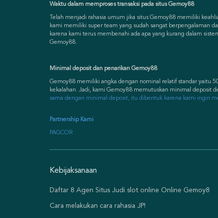
Waktu dalam memproses transaksi pada situs Gemoy88
Telah menjadi rahasia umum jika situs Gemoy88 memiliki keahl
kami memiliki super team yang sudah sangat berpengalaman dal
karena kami terus membenahi ada apa yang kurang dalam sistem 
Gemoy88.
Minimal deposit dan penarikan Gemoy88
Gemoy88 memiliki angka dengan nominal relatif standar yaitu 5
kekalahan. Jadi, kami Gemoy88 memutuskan minimal deposit de
sama dengan minimal deposit, itu dibentuk karena kami ingin me
Partnership Kami
PAGCOR
Kebijaksanaan
Daftar 8 Agen Situs Judi slot online Online Gemoy8
Cara melakukan cara rahasia JP!