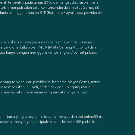
 telah terbentuk pada tahun 2016 dan sangat disukai oleh para
telah menjadi salah satu icon tersendiri dalam situs Gemoy88
unia sehingga tentunya RTP (Return to Player) pada provider ini
oleh para slot onlineter pada website resmi Gemoy88. Game
me yang diterbitkan oleh MGA (Malta Gaming Authority) dan
ettor hanya dengan menggunakan perangkat / ponsel pribadi,
ine yang terkenal dari provider ini bernama Mayan Gems, Aztec
enembak ikan ini. Jadi, anda tidak perlu bingung maupun
am menyediakan permainan yang sangat menyenangkan ini.
. Nama yang cukup unik, tetapi si monyet dari slot online88 itu
ran si monyet yang diciptakan oleh slot online88 pada situs