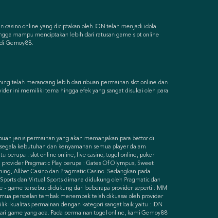
n casino online yang diciptakan oleh ION telah menjadi idola
ehingga mampu menciptakan lebih dari ratusan game slot online
a di Gemoy88.
ing telah merancang lebih dari ribuan permainan slot online dan
ider ini memiliki tema hingga efek yang sangat disukai oleh para
ibuan jenis permainan yang akan memanjakan para bettor di
hi segala kebutuhan dan kenyamanan semua player dalam
rupa : slot online online, live casino, togel online, poker
h provider Pragmatic Play berupa : Gates Of Olympus, Sweet
ing, Allbet Casino dan Pragmatic Casino. Sedangkan pada
Sports dan Virtual Sports dimana didukung oleh Pragmatic dan
me - game tersebut didukung dari beberapa provider seperti : MM
Semua persoalan tembak menembak telah dikuasai oleh provider
ki kualitas permainan dengan kategori sangat baik yaitu : IDN
 dari game yang ada. Pada permainan togel online, kami Gemoy88