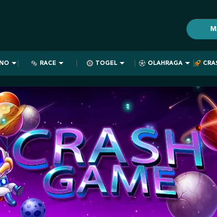
M
INO
RACE
TOGEL
OLAHRAGA
CRA