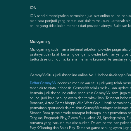
ION
ION sendiri menciptakan permainan judi slot online online berupa
oleh para penjudi yang berasal dari dalam maupun luar tanah air
online yang tidak kalah menarik dari provider lainnya. Buktik
Microgaming
Microgaming sudah lama terkenal sebelum provider pragmatic pla
pastinya tidak kalah bersaing dengan provider kekinian yang bar
bettor di seluruh dunia, karena memiliki keunikan tersendiri yan
Gemoy88 Situs judi slot online online No. 1 Indonesia dengan P
Daftar Gemoy88
Indonesia merupakan situs judi yang telah mene
tanah air tercinta Indonesia. Gemoy88 selalu melakukan updat
bermain judi slot online online pada situs Gemoy88. Kami juga t
online, judi bola, sabung ayam dan tembak ikan. Terdapat bebera
Bonanza, Aztec Gems hingga Wild West Gold. Untuk permainan ca
permainan sportsbook dalam situs Gemoy88 terdapat beberapa pro
Sbobet. Pada game arcade terdapat beberapa jenis permainan sep
Tangkas, Pragmatic Play, Giocco Plus, Joker123, Spadegaming, 
ternama yang barusan saja disebutkan. Dalam permainan poker on
Play, 9Gaming dan Balak Play. Terdapat game sabung ayam juga 