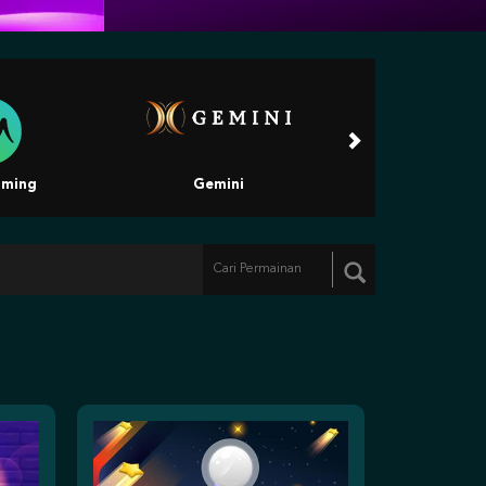
aming
Gemini
InOut