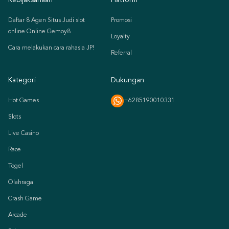
Daftar 8 Agen Situs Judi slot
Promosi
online Online Gemoy8
Loyalty
Cara melakukan cara rahasia JP!
Referral
Kategori
Dukungan
Hot Games
+6285190010331
Slots
Live Casino
Race
Togel
Olahraga
Crash Game
Arcade