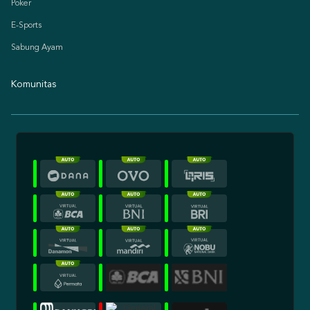
Poker
E-Sports
Sabung Ayam
Komunitas