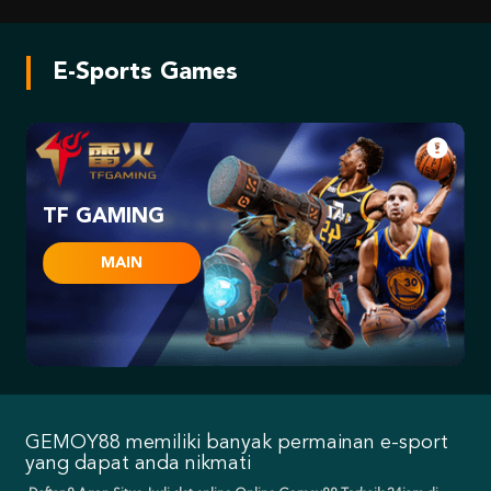
E-Sports Games
TF GAMING
MAIN
GEMOY88 memiliki banyak permainan e-sport
yang dapat anda nikmati