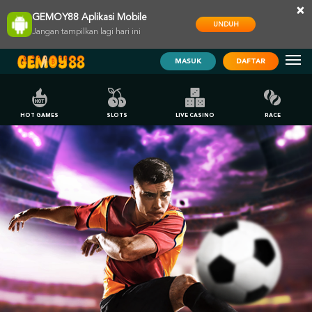
×
GEMOY88 Aplikasi Mobile
UNDUH
Jangan tampilkan lagi hari ini
MASUK
DAFTAR
HOT GAMES
SLOTS
LIVE CASINO
RACE