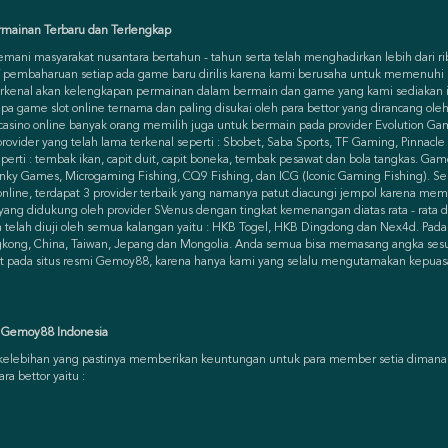
ermainan Terbaru dan Terlengkap
mani masyarakat nusantara bertahun - tahun serta telah menghadirkan lebih dari r
e / pembaharuan setiap ada game baru dirilis karena kami berusaha untuk memenu
erkenal akan kelengkapan permainan dalam bermain dan game yang kami sediakan itu be
pa game slot online ternama dan paling disukai oleh para bettor yang dirancang ole
sino online banyak orang memilih juga untuk bermain pada provider Evolution Gam
vider yang telah lama terkenal seperti : Sbobet, Saba Sports, TF Gaming, Pinnacle 
erti : tembak ikan, capit duit, capit boneka, tembak pesawat dan bola tangkas. Ga
Funky Games, Microgaming Fishing, CQ9 Fishing, dan ICG (Iconic Gaming Fishing). 
line, terdapat 3 provider terbaik yang namanya patut diacungi jempol karena memili
yang didukung oleh provider SVenus dengan tingkat kemenangan diatas rata - rata
dan telah diuji oleh semua kalangan yaitu : HKB Togel, HKB Dingdong dan Nex4d. Pad
ongkong, China, Taiwan, Jepang dan Mongolia. Anda semua bisa memasang angka sesua
dapat pada situs resmi Gemoy88, karena hanya kami yang selalu mengutamakan 
us Gemoy88 Indonesia
an kelebihan yang pastinya memberikan keuntungan untuk para member setia diman
ra bettor yaitu :