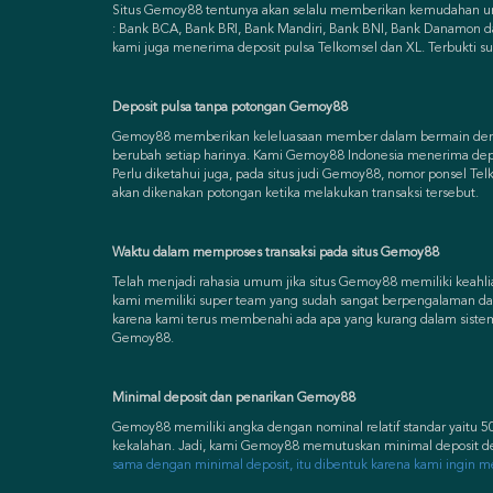
Situs Gemoy88 tentunya akan selalu memberikan kemudahan untuk
: Bank BCA, Bank BRI, Bank Mandiri, Bank BNI, Bank Danamon d
kami juga menerima deposit pulsa Telkomsel dan XL. Terbukti 
Deposit pulsa tanpa potongan Gemoy88
Gemoy88 memberikan keleluasaan member dalam bermain dengan 
berubah setiap harinya. Kami Gemoy88 Indonesia menerima deposi
Perlu diketahui juga, pada situs judi Gemoy88, nomor ponsel Tel
akan dikenakan potongan ketika melakukan transaksi tersebut.
Waktu dalam memproses transaksi pada situs Gemoy88
Telah menjadi rahasia umum jika situs Gemoy88 memiliki keahl
kami memiliki super team yang sudah sangat berpengalaman dal
karena kami terus membenahi ada apa yang kurang dalam sistem 
Gemoy88.
Minimal deposit dan penarikan Gemoy88
Gemoy88 memiliki angka dengan nominal relatif standar yaitu 5
kekalahan. Jadi, kami Gemoy88 memutuskan minimal deposit de
sama dengan minimal deposit, itu dibentuk karena kami ingin me