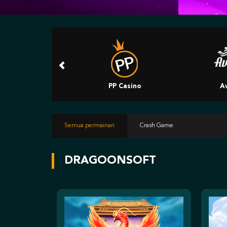
PP Casino
A
Semua permainan
Crash Game
DRAGOONSOFT