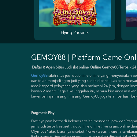
Flying Phoenix
GEMOY88 | Platform Game Onli
Daftar 8 Agen Situs Judi slot online Online Gemoy88 Terbaik 24
Gemoy88
ialah situs judi slot online online yang menyediakan be
dan telah menjadi agen judi yang sudah dikenal luas oleh ma
aspek seperti pelayanan yang siap melayani 24 jam, dengan kece
bawah 2 menit. Segala keunggulan itu, semua bisa anda rasaka
kewajibannya masing - masing. Gemoy88 juga telah berhasil beker
Pragmatic Play
Pastinya para bettor di Indonesia telah mengenal provider Pragm
jenis judi terbaik seperti : slot online online, live casino online
Olympus" atau biasanya disebut "Kakek Zeus", karena sambaran
Pada game casino online pragmatic yang paling diminati ialah Me