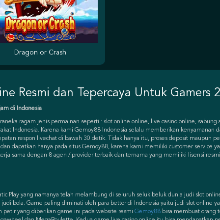
Dragon or Crash
ne Resmi dan Tepercaya Untuk Gamers 
jam di Indonesia
raneka ragam jenis permainan seperti : slot online online, live casino online, sabung
syarakat Indonesia. Karena kami Gemoy88 Indonesia selalu memberikan kenyamana
patan respon livechat di bawah 30 detik. Tidak hanya itu, proses deposit maupun p
n dan dapatkan hanya pada situs Gemoy88, karena kami memiliki customer service 
ja sama dengan 8 agen / provider terbaik dan ternama yang memiliki lisensi resmi 
atic Play yang namanya telah melambung di seluruh seluk beluk dunia judi slot onlin
 dan judi bola. Game paling diminati oleh para bettor di Indonesia yaitu judi slot onli
 petir yang diberikan game ini pada website resmi
Gemoy88
bisa membuat orang t
gawheel dan MegaRoulette. Kedua game live casino online itu bisa mendapatkan perka