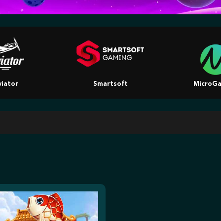
viator
Smartsoft
MicroG