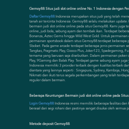
Gemoy88 Situs judi slot online online No. 1 Indonesia dengan P
Daftar Gemoy88
Indonesia merupakan situs judi yang telah mene
tanah air tercinta Indonesia. Gemoy88 selalu melakukan updat
bermain judi slot online online pada situs Gemoy88. Kami juga t
online, judi bola, sabung ayam dan tembak ikan. Terdapat bebera
Bonanza, Aztec Gems hingga Wild West Gold. Untuk permainan ca
permainan sportsbook dalam situs Gemoy88 terdapat beberapa pro
Sbobet. Pada game arcade terdapat beberapa jenis permainan sep
Tangkas, Pragmatic Play, Giocco Plus, Joker123, Spadegaming, 
ternama yang barusan saja disebutkan. Dalam permainan poker on
Play, 9Gaming dan Balak Play. Terdapat game sabung ayam juga 
Indonesia memiliki 3 provider terbaik dengan kualitas terbaik 
diantara yang lainnya seperti : Singapura, Sydney, Kamboja, H
Nikmati dan ikuti terus segala perkembangan yang telah ter
reguler dalam bermain.
Beberapa Keuntungan Bermain judi slot online online pada Sit
Login Gemoy88
Indonesia resmi memiliki beberapa fasilitas d
berasal dari segi rohani dan pastinya sangat disukai oleh semua pa
Metode deposit Gemoy88