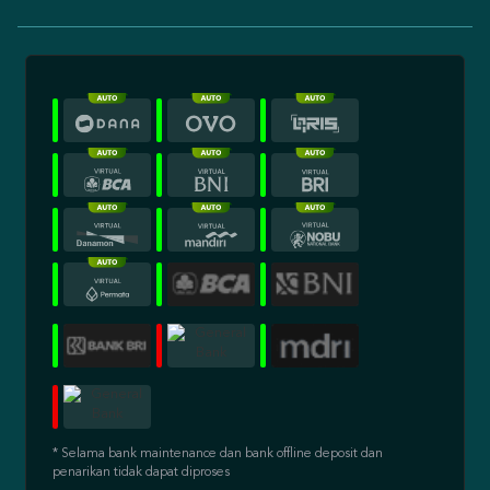
* Selama bank maintenance dan bank offline deposit dan
penarikan tidak dapat diproses