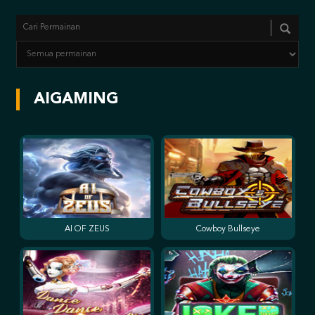
AIGAMING
AI OF ZEUS
Cowboy Bullseye