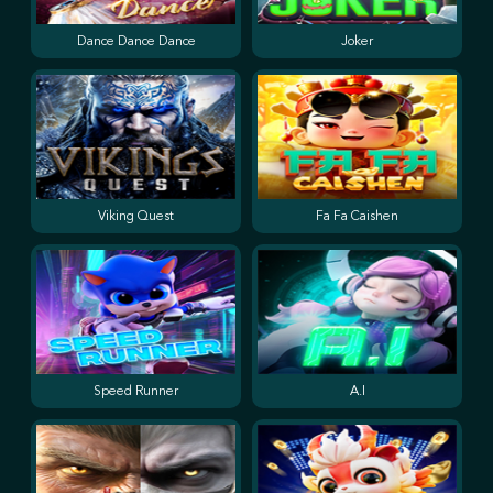
Dance Dance Dance
Joker
Viking Quest
Fa Fa Caishen
Speed Runner
A.I