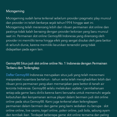
Microgaming
Microgaming sudah lama terkenal sebelum provider pragmatic play muncul
dan provider ini telah berkarya sejak tahun1994 hingga saat ini.
Microgaming telah merancang lebih dari ribuan permainan slot online dan
pastinya tidak kalah bersaing dengan provider kekinian yang baru muncul
saat ini. Permainan slot online Gemoy88 Indonesia yang dirancang oleh
provider ini memiliki tema hingga efek yang sangat disukai oleh para bettor
di seluruh dunia, karena memiliki keunikan tersendiri yang tidak
didapatkan pada agen lain.
Gemoy88 Situs judi slot online online No. 1 Indonesia dengan Permainan
Terbaru dan Terlengkap
Daftar Gemoy88
Indonesia merupakan situs judi yang telah menemani
masyarakat nusantara bertahun - tahun serta telah menghadirkan lebih dari
ribuan jenis permainan yang akan memanjakan para bettor di tanah air
tercinta Indonesia. Gemoy88 selalu melakukan update / pembaharuan
setiap ada game baru dirilis karena kami berusaha untuk memenuhi segala
kebutuhan dan kenyamanan semua player dalam bermain judi slot online
online pada situs Gemoy88. Kami juga terkenal akan kelengkapan
permainan dalam bermain dan game yang kami sediakan itu berupa : slot
online online, live casino, togel online, poker online, judi bola, sabung ayam
dan tembak ikan. Terdapat beberapa game slot online ternama dan paling