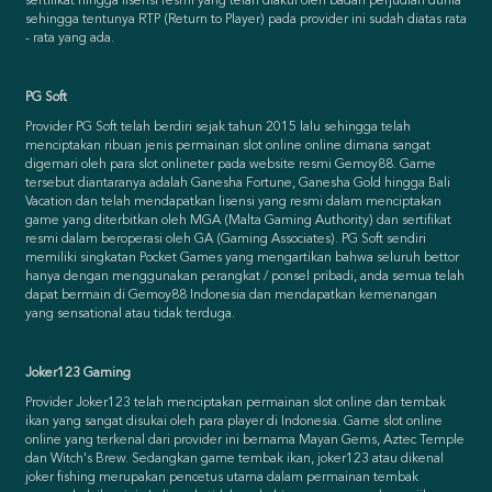
sertifikat hingga lisensi resmi yang telah diakui oleh badan perjudian dunia
sehingga tentunya RTP (Return to Player) pada provider ini sudah diatas rata
- rata yang ada.
PG Soft
Provider PG Soft telah berdiri sejak tahun 2015 lalu sehingga telah
menciptakan ribuan jenis permainan slot online online dimana sangat
digemari oleh para slot onlineter pada website resmi Gemoy88. Game
tersebut diantaranya adalah Ganesha Fortune, Ganesha Gold hingga Bali
Vacation dan telah mendapatkan lisensi yang resmi dalam menciptakan
game yang diterbitkan oleh MGA (Malta Gaming Authority) dan sertifikat
resmi dalam beroperasi oleh GA (Gaming Associates). PG Soft sendiri
memiliki singkatan Pocket Games yang mengartikan bahwa seluruh bettor
hanya dengan menggunakan perangkat / ponsel pribadi, anda semua telah
dapat bermain di Gemoy88 Indonesia dan mendapatkan kemenangan
yang sensational atau tidak terduga.
Joker123 Gaming
Provider Joker123 telah menciptakan permainan slot online dan tembak
ikan yang sangat disukai oleh para player di Indonesia. Game slot online
online yang terkenal dari provider ini bernama Mayan Gems, Aztec Temple
dan Witch's Brew. Sedangkan game tembak ikan, joker123 atau dikenal
joker fishing merupakan pencetus utama dalam permainan tembak