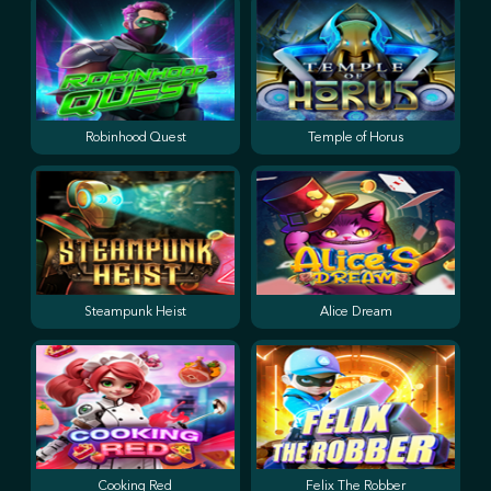
Robinhood Quest
Temple of Horus
Steampunk Heist
Alice Dream
Cooking Red
Felix The Robber