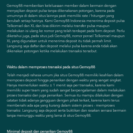
Gemoy88 memberikan keleluasaan member dalam bermain dengan
menyajikan deposit pulsa tanpa dikenakanan potongan, karena pada
umumnya di dalam situs lainnya pasti memiliki rate / hitungan yang
berubah setiap harinya. Kami Gemoy88 Indonesia menerima deposit pulsa
Telkomsel dan XL dan bisa dikirim melalui transfer pulsa maupun
melakukan isi ulang ke nomor yang telah terdapat pada form deposit. Perlu
diketahui juga, pada situs judi Gemoy88, nomor ponsel Telkomsel maupun
XL yang digunakan untuk menerima deposit itu tidak pernah limit.
Langsung saja daftar dan deposit melalui pulsa karena anda tidak akan
dikenakan potongan ketika melakukan transaksi tersebut.
Waktu dalam memproses transaksi pada situs Gemoy88
Telah menjadi rahasia umum jika situs Gemoy88 memiliki keahlian dalam
memposes deposit hingga penarikan dengan waktu yang sangat singkat.
Hanya memerlukan waktu ± 1 menit saja per transaksi, karena kami
memiliki super team yang sudah sangat berpengalaman dalam melakukan
proses transaksi dan juga penarikan. Semua itu mampu dilakukan dengan
catatan tidak adanya gangguan dengan pihak terkait, karena kami terus
membenahi ada apa yang kurang dalam sistem proses - memproses
transaksi. Langsung saja deposit serta buktikan dan rasakan sensasi bermain
tanpa menunggu waktu yang lama di situs Gemoy88.
Minimal deposit dan penarikan Gemoy88