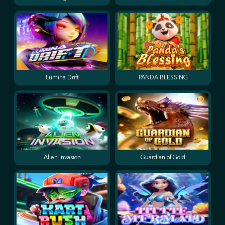
Lumina Drift
PANDA BLESSING
Alien Invasion
Guardian of Gold