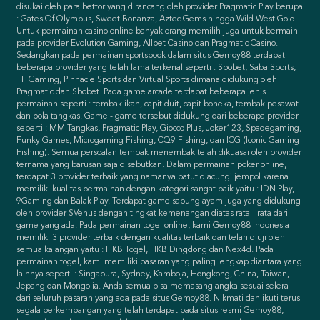
disukai oleh para bettor yang dirancang oleh provider Pragmatic Play berupa
: Gates Of Olympus, Sweet Bonanza, Aztec Gems hingga Wild West Gold.
Untuk permainan casino online banyak orang memilih juga untuk bermain
pada provider Evolution Gaming, Allbet Casino dan Pragmatic Casino.
Sedangkan pada permainan sportsbook dalam situs Gemoy88 terdapat
beberapa provider yang telah lama terkenal seperti : Sbobet, Saba Sports,
TF Gaming, Pinnacle Sports dan Virtual Sports dimana didukung oleh
Pragmatic dan Sbobet. Pada game arcade terdapat beberapa jenis
permainan seperti : tembak ikan, capit duit, capit boneka, tembak pesawat
dan bola tangkas. Game - game tersebut didukung dari beberapa provider
seperti : MM Tangkas, Pragmatic Play, Giocco Plus, Joker123, Spadegaming,
Funky Games, Microgaming Fishing, CQ9 Fishing, dan ICG (Iconic Gaming
Fishing). Semua persoalan tembak menembak telah dikuasai oleh provider
ternama yang barusan saja disebutkan. Dalam permainan poker online,
terdapat 3 provider terbaik yang namanya patut diacungi jempol karena
memiliki kualitas permainan dengan kategori sangat baik yaitu : IDN Play,
9Gaming dan Balak Play. Terdapat game sabung ayam juga yang didukung
oleh provider SVenus dengan tingkat kemenangan diatas rata - rata dari
game yang ada. Pada permainan togel online, kami Gemoy88 Indonesia
memiliki 3 provider terbaik dengan kualitas terbaik dan telah diuji oleh
semua kalangan yaitu : HKB Togel, HKB Dingdong dan Nex4d. Pada
permainan togel, kami memiliki pasaran yang paling lengkap diantara yang
lainnya seperti : Singapura, Sydney, Kamboja, Hongkong, China, Taiwan,
Jepang dan Mongolia. Anda semua bisa memasang angka sesuai selera
dari seluruh pasaran yang ada pada situs Gemoy88. Nikmati dan ikuti terus
segala perkembangan yang telah terdapat pada situs resmi Gemoy88,