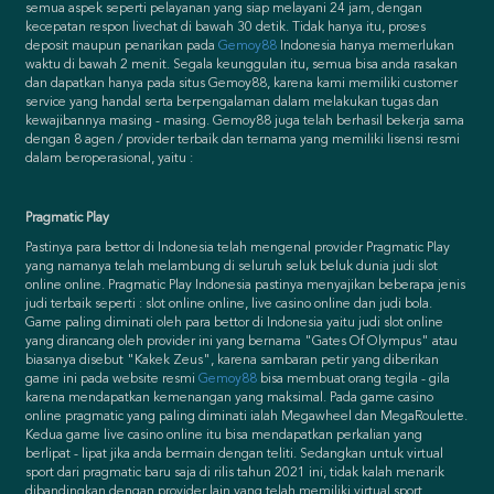
semua aspek seperti pelayanan yang siap melayani 24 jam, dengan
kecepatan respon livechat di bawah 30 detik. Tidak hanya itu, proses
deposit maupun penarikan pada
Gemoy88
Indonesia hanya memerlukan
waktu di bawah 2 menit. Segala keunggulan itu, semua bisa anda rasakan
dan dapatkan hanya pada situs Gemoy88, karena kami memiliki customer
service yang handal serta berpengalaman dalam melakukan tugas dan
kewajibannya masing - masing. Gemoy88 juga telah berhasil bekerja sama
dengan 8 agen / provider terbaik dan ternama yang memiliki lisensi resmi
dalam beroperasional, yaitu :
Pragmatic Play
Pastinya para bettor di Indonesia telah mengenal provider Pragmatic Play
yang namanya telah melambung di seluruh seluk beluk dunia judi slot
online online. Pragmatic Play Indonesia pastinya menyajikan beberapa jenis
judi terbaik seperti : slot online online, live casino online dan judi bola.
Game paling diminati oleh para bettor di Indonesia yaitu judi slot online
yang dirancang oleh provider ini yang bernama "Gates Of Olympus" atau
biasanya disebut "Kakek Zeus", karena sambaran petir yang diberikan
game ini pada website resmi
Gemoy88
bisa membuat orang tegila - gila
karena mendapatkan kemenangan yang maksimal. Pada game casino
online pragmatic yang paling diminati ialah Megawheel dan MegaRoulette.
Kedua game live casino online itu bisa mendapatkan perkalian yang
berlipat - lipat jika anda bermain dengan teliti. Sedangkan untuk virtual
sport dari pragmatic baru saja di rilis tahun 2021 ini, tidak kalah menarik
dibandingkan dengan provider lain yang telah memiliki virtual sport